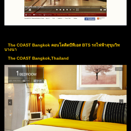
The COAST Bangkok คอนโดติดบีทีเอส BTS รถไฟฟ้าสุขุมวิท
บางนา
The COAST Bangkok,Thailand